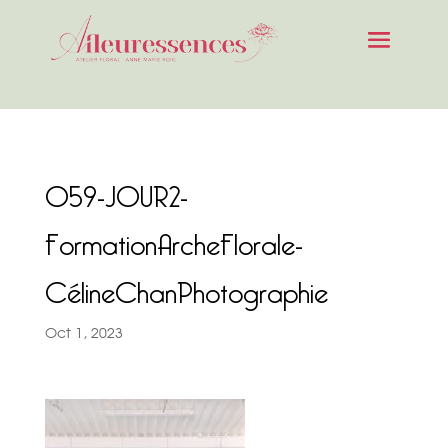
059-JOUR2-
FormationArcheFlorale-
CélineChanPhotographie
Oct 1, 2023