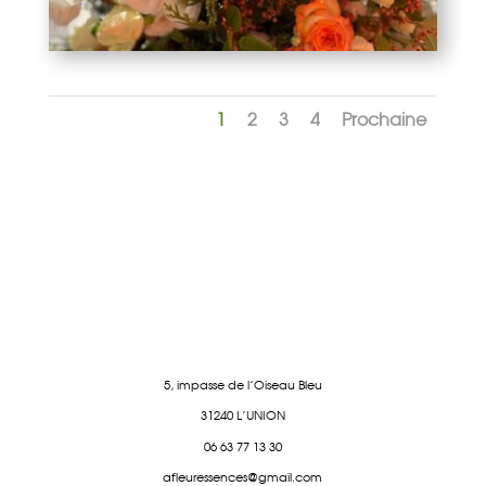
1
2
3
4
Prochaine
5, impasse de l'Oiseau Bleu
31240 L'UNION
06 63 77 13 30
afleuressences@gmail.com