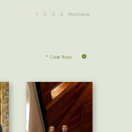
1
2
3
4
Prochaine
* Crédit Photos