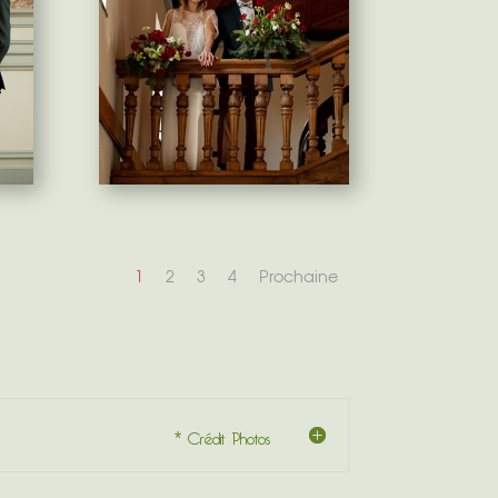
1
2
3
4
Prochaine
* Crédit Photos