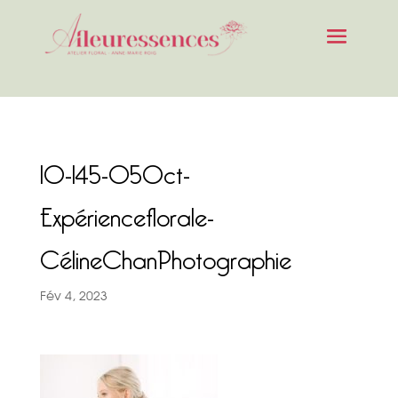
10-145-05Oct-
Expérienceflorale-
CélineChanPhotographie
Fév 4, 2023