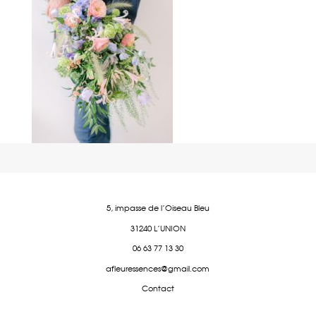
5, impasse de l'Oiseau Bleu
31240 L'UNION
06 63 77 13 30
afleuressences@gmail.com
Contact