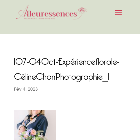
107-04Oct-Expérienceflorale-
CélineChanPhotographie_1
Fév 4, 2023