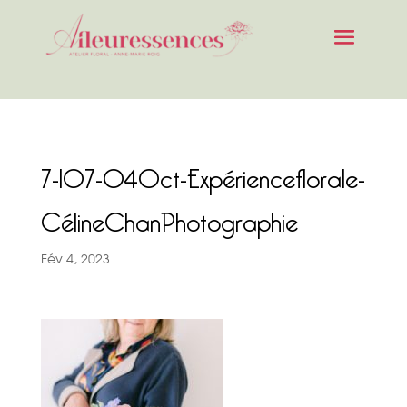
7-107-04Oct-Expérienceflorale-
CélineChanPhotographie
Fév 4, 2023