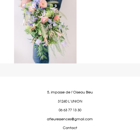
5, impasse de l'Oiseau Bleu
31240 L'UNION
06 63 77 13 30
afleuressences@gmail.com
Contact