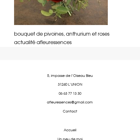
bouquet de pivoines, anthurium et roses
actualité afleuressences
5, impasse de l'Oiseau Bleu
31240 L'UNION
06 63 77 13 30
afleuressences@gmail.com
Contact
Accueil
Un peu de moi