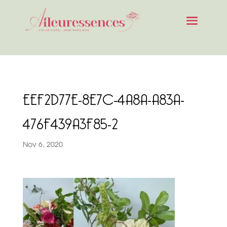
EEF2D77E-8E7C-4A8A-A83A-
476F439A3F85-2
Nov 6, 2020