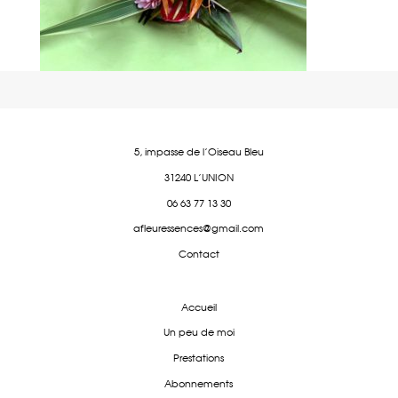
5, impasse de l'Oiseau Bleu
31240 L'UNION
06 63 77 13 30
afleuressences@gmail.com
Contact
Accueil
Un peu de moi
Prestations
Abonnements