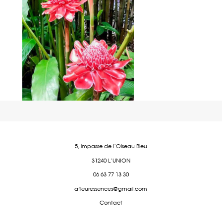
5, impasse de l'Oiseau Bleu
31240 L'UNION
06 63 77 13 30
afleuressences@gmail.com
Contact