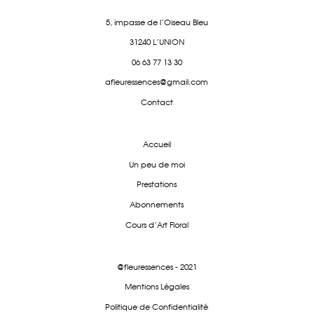
5, impasse de l'Oiseau Bleu
31240 L'UNION
06 63 77 13 30
afleuressences@gmail.com
Contact
Accueil
Un peu de moi
Prestations
Abonnements
Cours d'Art Floral
@fleuressences - 2021
Mentions Légales
Politique de Confidentialité