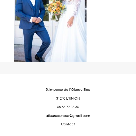
5, impasse de l'Oiseau Bleu
31240 L'UNION
06 63 77 13 30
afleuressences@gmail.com
Contact