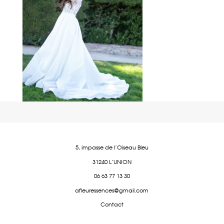
5, impasse de l'Oiseau Bleu
31240 L'UNION
06 63 77 13 30
afleuressences@gmail.com
Contact