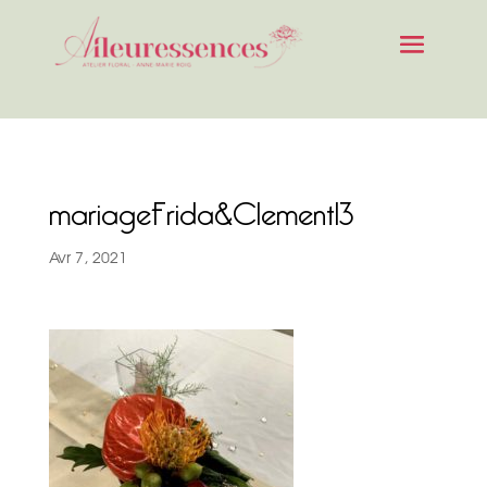
mariageFrida&Clement13
Avr 7, 2021