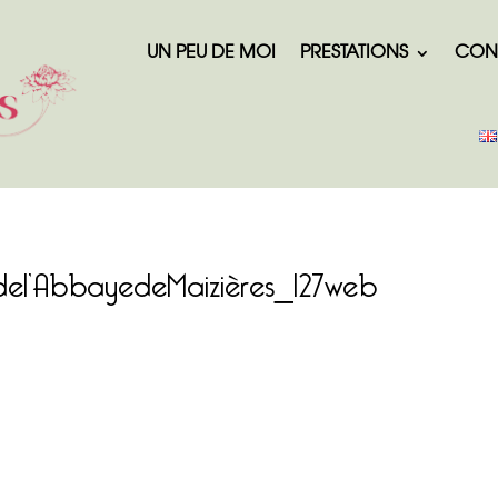
UN PEU DE MOI
PRESTATIONS
CON
del’AbbayedeMaizières_127web