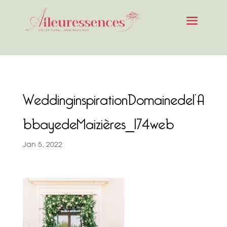
WeddinginspirationDomainedel’A
bbayedeMaizières_174web
Jan 5, 2022