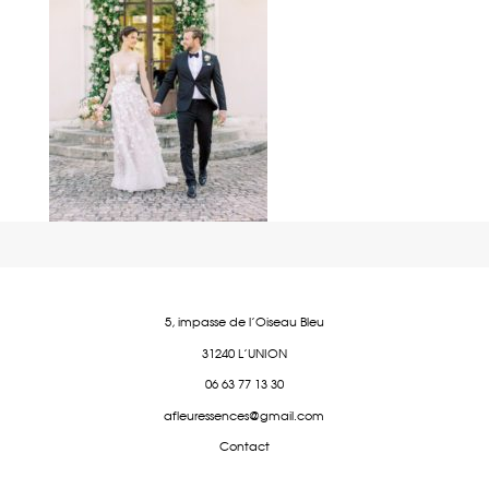
5, impasse de l'Oiseau Bleu
31240 L'UNION
06 63 77 13 30
afleuressences@gmail.com
Contact