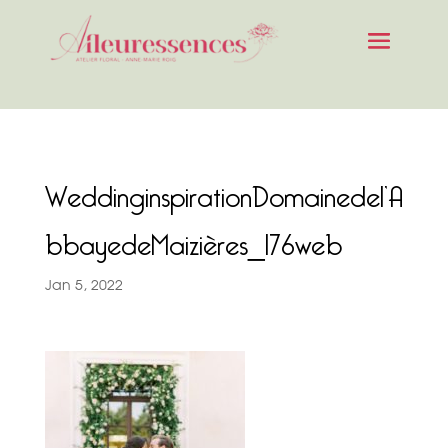
WeddinginspirationDomainedel’A
bbayedeMaizières_176web
Jan 5, 2022