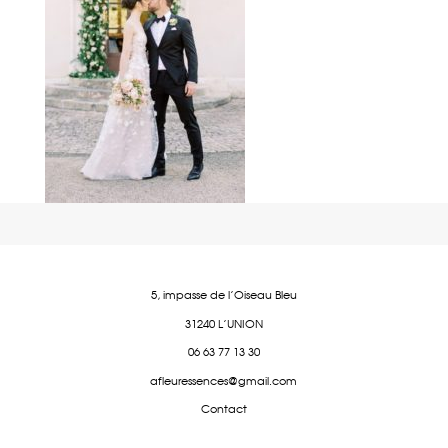
5, impasse de l'Oiseau Bleu
31240 L'UNION
06 63 77 13 30
afleuressences@gmail.com
Contact