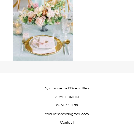
5, impasse de l'Oiseau Bleu
31240 L'UNION
06 63 77 13 30
afleuressences@gmail.com
Contact