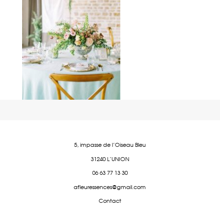
5, impasse de l'Oiseau Bleu
31240 L'UNION
06 63 77 13 30
afleuressences@gmail.com
Contact